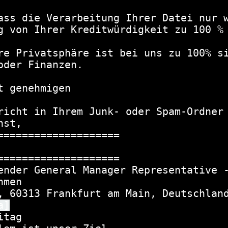
ass die Verarbeitung Ihrer Datei nur w
g von Ihrer Kreditwürdigkeit zu 100 % 
re Privatsphäre ist bei uns zu 100% si
der Finanzen.

 genehmigen

richt in Ihrem Junk- oder Spam-Ordner 
st,

====================

====================

ender General Manager Representative -
men

, 60313 Frankfurt am Main, Deutschland
a]
tag
